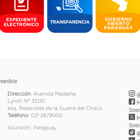
tenible
Dirección
: Avenida Madame
@
Lynch N° 3500.
M
esq. Reservista de la Guerra del Chaco.
Sost
Teléfono
: 021 2879000
M
Sost
Asunción, Paraguay.
@