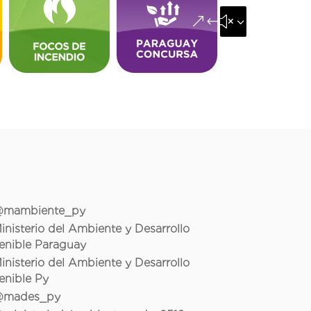
&#x35;
mambiente_py
inisterio del Ambiente y Desarrollo
enible Paraguay
inisterio del Ambiente y Desarrollo
enible Py
mades_py