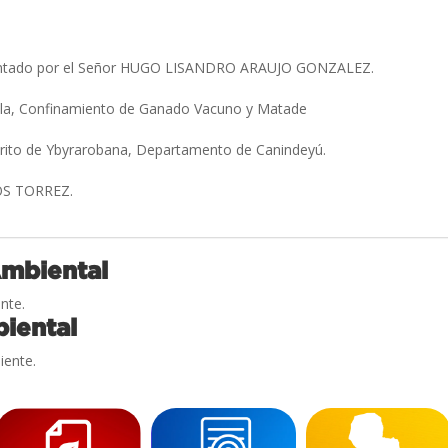
entado por el Señor HUGO LISANDRO ARAUJO GONZALEZ.
ola, Confinamiento de Ganado Vacuno y Matade
trito de Ybyrarobana, Departamento de Canindeyú.
OS TORREZ.
Ambiental
nte.
iental
iente.