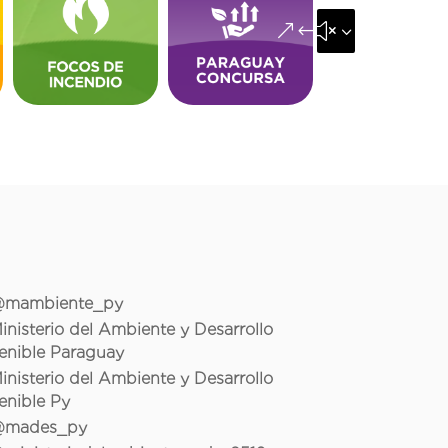
&#x35;
mambiente_py
inisterio del Ambiente y Desarrollo
enible Paraguay
inisterio del Ambiente y Desarrollo
enible Py
mades_py