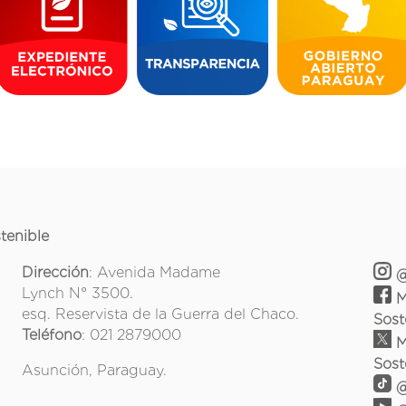
tenible
Dirección
: Avenida Madame
@
Lynch N° 3500.
M
esq. Reservista de la Guerra del Chaco.
Sost
Teléfono
: 021 2879000
M
Sost
Asunción, Paraguay.
@