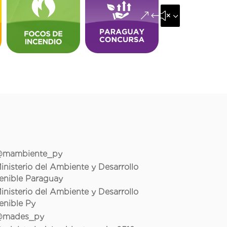
&#x35;
mambiente_py
inisterio del Ambiente y Desarrollo
enible Paraguay
inisterio del Ambiente y Desarrollo
enible Py
mades_py