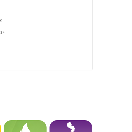
ía
as»