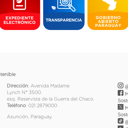
tenible
Dirección
: Avenida Madame
@
Lynch N° 3500.
M
esq. Reservista de la Guerra del Chaco.
Sost
Teléfono
: 021 2879000
M
Sost
Asunción, Paraguay.
@