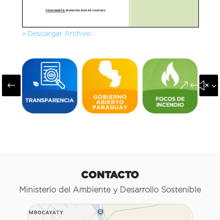
» Descargar Archivo
#
&#x3
CONTACTO
Ministerio del Ambiente y Desarrollo Sostenible