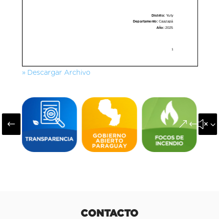
» Descargar Archivo
#
&#x3
CONTACTO