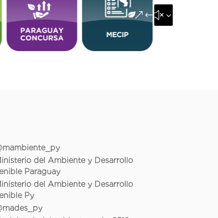
&#x35;
mambiente_py
inisterio del Ambiente y Desarrollo
enible Paraguay
inisterio del Ambiente y Desarrollo
enible Py
mades_py