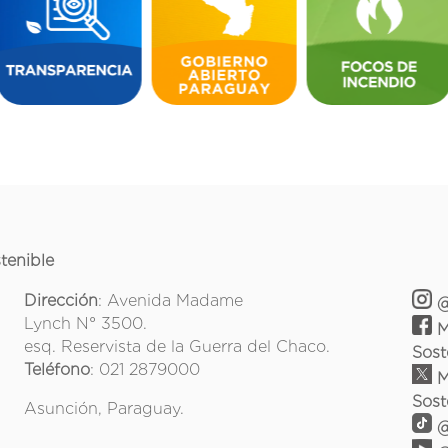
tenible
Dirección
: Avenida Madame
@
Lynch N° 3500.
M
esq. Reservista de la Guerra del Chaco.
Sost
Teléfono
: 021 2879000
M
Sost
Asunción, Paraguay.
@