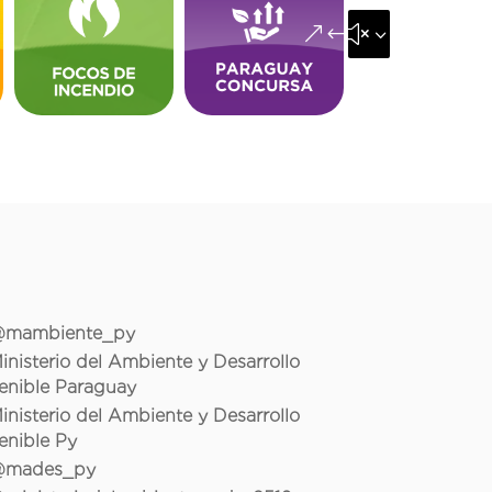
&#x35;
mambiente_py
inisterio del Ambiente y Desarrollo
enible Paraguay
inisterio del Ambiente y Desarrollo
enible Py
mades_py