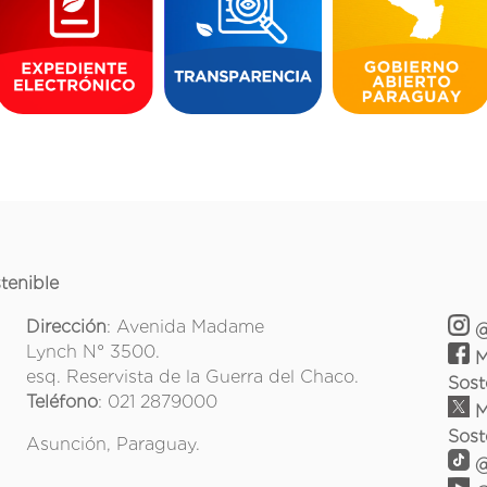
tenible
Dirección
: Avenida Madame
@
Lynch N° 3500.
M
esq. Reservista de la Guerra del Chaco.
Sost
Teléfono
: 021 2879000
M
Sost
Asunción, Paraguay.
@