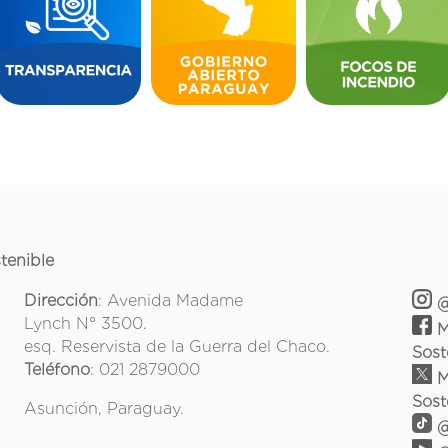
tenible
Dirección
: Avenida Madame
@
Lynch N° 3500.
M
esq. Reservista de la Guerra del Chaco.
Sost
Teléfono
: 021 2879000
M
Sost
Asunción, Paraguay.
@