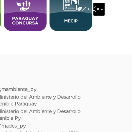
&#x35;
mambiente_py
inisterio del Ambiente y Desarrollo
enible Paraguay
inisterio del Ambiente y Desarrollo
enible Py
mades_py