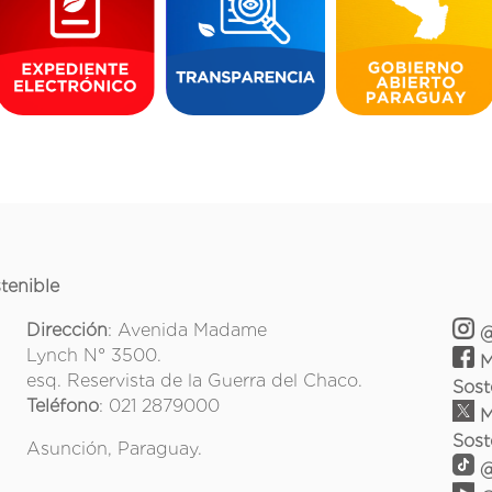
tenible
Dirección
: Avenida Madame
@
Lynch N° 3500.
M
esq. Reservista de la Guerra del Chaco.
Sost
Teléfono
: 021 2879000
M
Sost
Asunción, Paraguay.
@