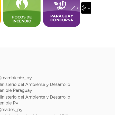
&#x35;
mambiente_py
inisterio del Ambiente y Desarrollo
enible Paraguay
inisterio del Ambiente y Desarrollo
enible Py
mades_py