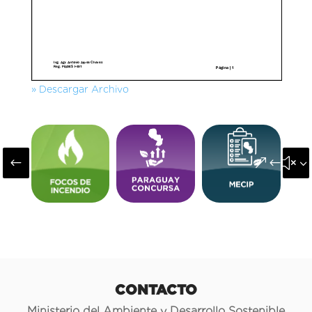
» Descargar Archivo
#
&#x3
CONTACTO
Ministerio del Ambiente y Desarrollo Sostenible