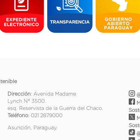
tenible
Dirección
: Avenida Madame
@
Lynch N° 3500.
M
esq. Reservista de la Guerra del Chaco.
Sost
Teléfono
: 021 2879000
M
Sost
Asunción, Paraguay.
@