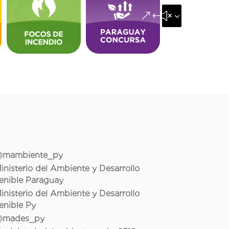
&#x35;
mambiente_py
inisterio del Ambiente y Desarrollo
enible Paraguay
inisterio del Ambiente y Desarrollo
enible Py
mades_py