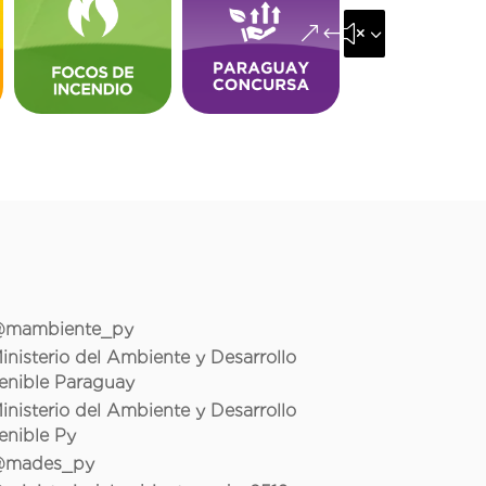
&#x35;
mambiente_py
inisterio del Ambiente y Desarrollo
enible Paraguay
inisterio del Ambiente y Desarrollo
enible Py
mades_py