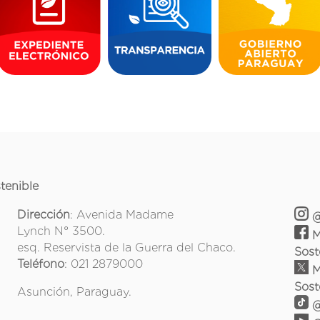
tenible
Dirección
: Avenida Madame
@
Lynch N° 3500.
M
esq. Reservista de la Guerra del Chaco.
Sost
Teléfono
: 021 2879000
M
Sost
Asunción, Paraguay.
@