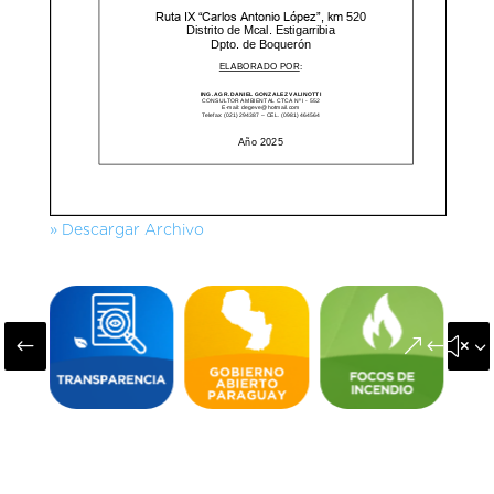
» Descargar Archivo
#
&#x3