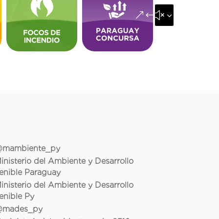
&#x35;
mambiente_py
inisterio del Ambiente y Desarrollo
enible Paraguay
inisterio del Ambiente y Desarrollo
enible Py
mades_py