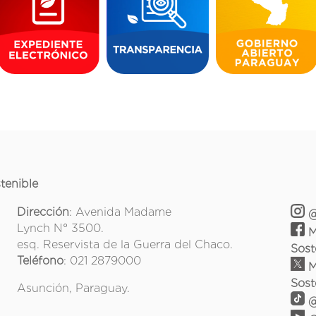
tenible
Dirección
: Avenida Madame
@
Lynch N° 3500.
M
esq. Reservista de la Guerra del Chaco.
Sost
Teléfono
: 021 2879000
M
Sost
Asunción, Paraguay.
@