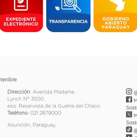
tenible
Dirección
: Avenida Madame
@
Lynch N° 3500.
M
esq. Reservista de la Guerra del Chaco.
Sost
Teléfono
: 021 2879000
M
Sost
Asunción, Paraguay.
@