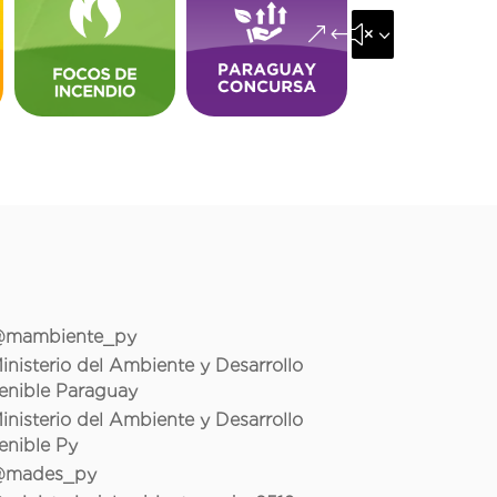
&#x35;
mambiente_py
inisterio del Ambiente y Desarrollo
enible Paraguay
inisterio del Ambiente y Desarrollo
enible Py
mades_py