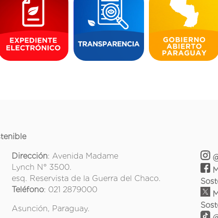
tenible
Dirección
: Avenida Madame
@
Lynch N° 3500.
M
esq. Reservista de la Guerra del Chaco.
Sost
Teléfono
: 021 2879000
M
Sost
Asunción, Paraguay.
@