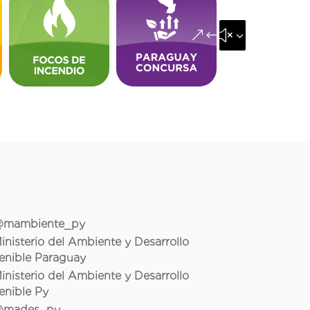
&#x35;
mambiente_py
inisterio del Ambiente y Desarrollo
enible Paraguay
inisterio del Ambiente y Desarrollo
enible Py
mades_py