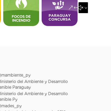
&#x35;
mambiente_py
inisterio del Ambiente y Desarrollo
enible Paraguay
inisterio del Ambiente y Desarrollo
enible Py
mades_py