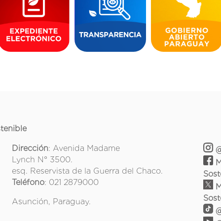
tenible
Dirección
: Avenida Madame
@
Lynch N° 3500.
M
esq. Reservista de la Guerra del Chaco.
Sost
Teléfono
: 021 2879000
M
Sost
Asunción, Paraguay.
@