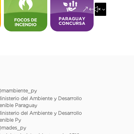
&#x35;
mambiente_py
inisterio del Ambiente y Desarrollo
enible Paraguay
inisterio del Ambiente y Desarrollo
enible Py
mades_py