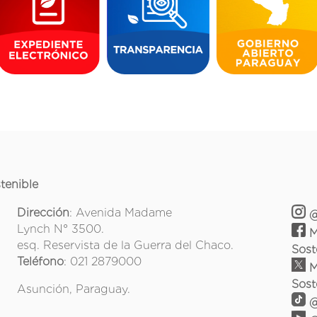
tenible
Dirección
: Avenida Madame
@
Lynch N° 3500.
M
esq. Reservista de la Guerra del Chaco.
Sost
Teléfono
: 021 2879000
M
Sost
Asunción, Paraguay.
@