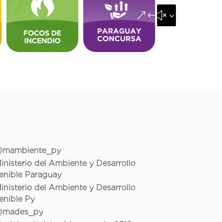
&#x35;
mambiente_py
inisterio del Ambiente y Desarrollo
enible Paraguay
inisterio del Ambiente y Desarrollo
enible Py
mades_py