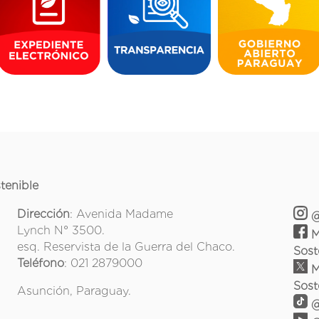
tenible
Dirección
: Avenida Madame
@
Lynch N° 3500.
M
esq. Reservista de la Guerra del Chaco.
Sost
Teléfono
: 021 2879000
M
Sost
Asunción, Paraguay.
@