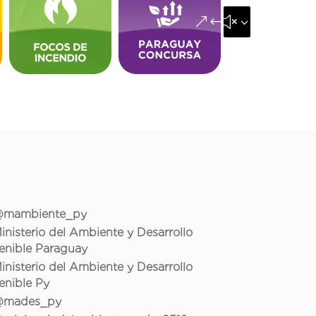
&#x35;
mambiente_py
inisterio del Ambiente y Desarrollo
enible Paraguay
inisterio del Ambiente y Desarrollo
enible Py
mades_py