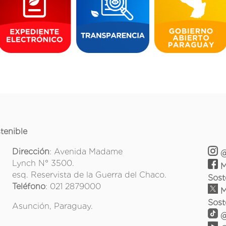
tenible
Dirección
: Avenida Madame
@
Lynch N° 3500.
M
esq. Reservista de la Guerra del Chaco.
Sost
Teléfono
: 021 2879000
M
Sost
Asunción, Paraguay.
@