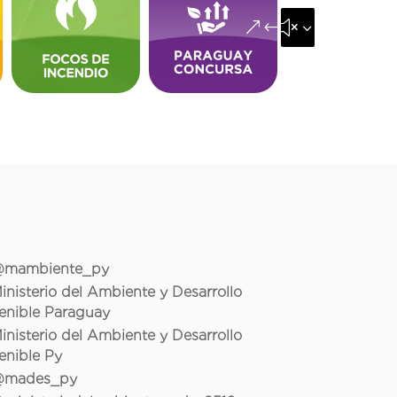
&#x35;
mambiente_py
inisterio del Ambiente y Desarrollo
enible Paraguay
inisterio del Ambiente y Desarrollo
enible Py
mades_py