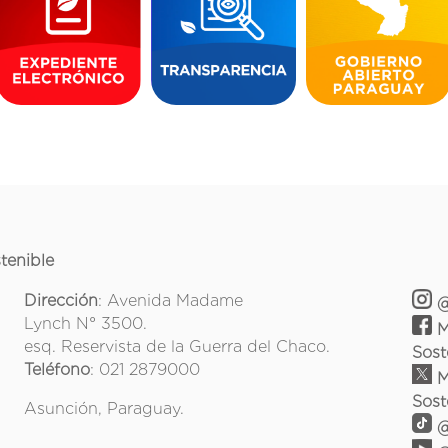
tenible
Dirección
: Avenida Madame
@
Lynch N° 3500.
M
esq. Reservista de la Guerra del Chaco.
Sost
Teléfono
: 021 2879000
M
Sost
Asunción, Paraguay.
@