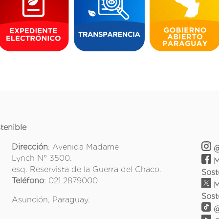
tenible
Dirección
: Avenida Madame
@
Lynch N° 3500.
M
esq. Reservista de la Guerra del Chaco.
Sost
Teléfono
: 021 2879000
M
Sost
Asunción, Paraguay.
@