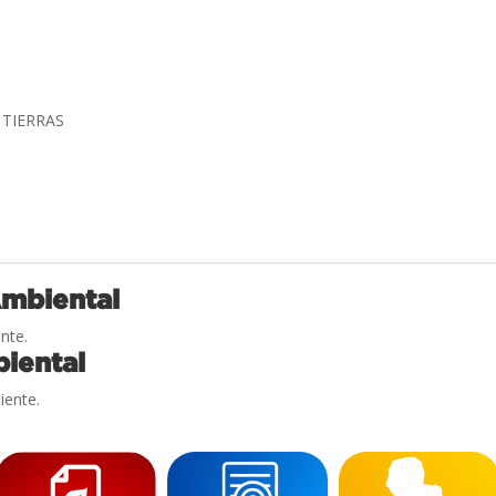
 TIERRAS
Ambiental
nte.
iental
iente.