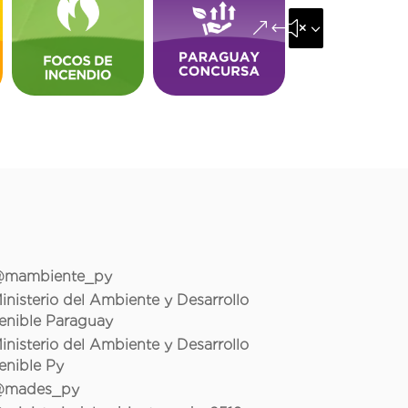
&#x35;
mambiente_py
inisterio del Ambiente y Desarrollo
enible Paraguay
inisterio del Ambiente y Desarrollo
enible Py
mades_py