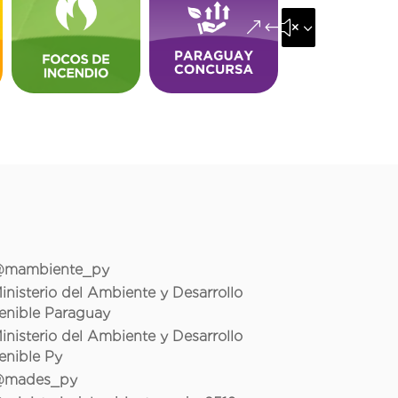
&#x35;
mambiente_py
inisterio del Ambiente y Desarrollo
enible Paraguay
inisterio del Ambiente y Desarrollo
enible Py
mades_py