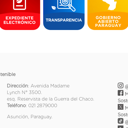
tenible
Dirección
: Avenida Madame
@
Lynch N° 3500.
M
esq. Reservista de la Guerra del Chaco.
Sost
Teléfono
: 021 2879000
M
Sost
Asunción, Paraguay.
@