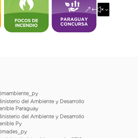
&#x35;
mambiente_py
inisterio del Ambiente y Desarrollo
enible Paraguay
inisterio del Ambiente y Desarrollo
enible Py
mades_py