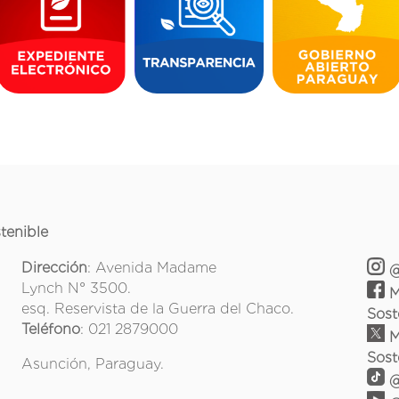
tenible
Dirección
: Avenida Madame
@
Lynch N° 3500.
M
esq. Reservista de la Guerra del Chaco.
Sost
Teléfono
: 021 2879000
M
Sost
Asunción, Paraguay.
@