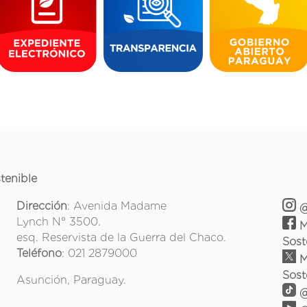
tenible
Dirección
: Avenida Madame
@
Lynch N° 3500.
M
esq. Reservista de la Guerra del Chaco.
Sost
Teléfono
: 021 2879000
M
Sost
Asunción, Paraguay.
@