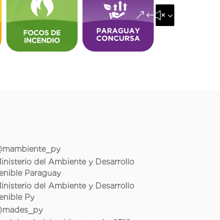
&#x35;
mambiente_py
inisterio del Ambiente y Desarrollo
enible Paraguay
inisterio del Ambiente y Desarrollo
enible Py
mades_py