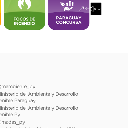
&#x35;
mambiente_py
inisterio del Ambiente y Desarrollo
enible Paraguay
inisterio del Ambiente y Desarrollo
enible Py
mades_py