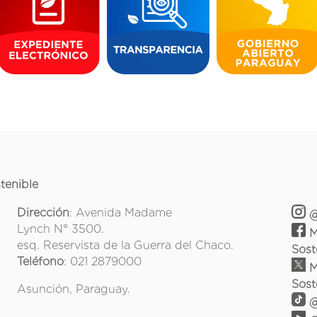
tenible
Dirección
: Avenida Madame
@
Lynch N° 3500.
M
esq. Reservista de la Guerra del Chaco.
Sost
Teléfono
: 021 2879000
M
Sost
Asunción, Paraguay.
@