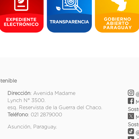
tenible
Dirección
: Avenida Madame
@
Lynch N° 3500.
M
esq. Reservista de la Guerra del Chaco.
Sost
Teléfono
: 021 2879000
M
Sost
Asunción, Paraguay.
@