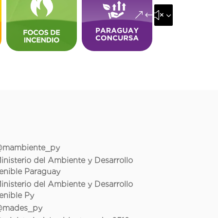
&#x35;
mambiente_py
inisterio del Ambiente y Desarrollo
enible Paraguay
inisterio del Ambiente y Desarrollo
enible Py
mades_py