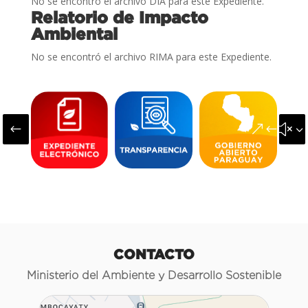
No se encontró el archivo DIA para este Expediente.
Relatorio de Impacto
Ambiental
No se encontró el archivo RIMA para este Expediente.
#
&#x3
CONTACTO
Ministerio del Ambiente y Desarrollo Sostenible