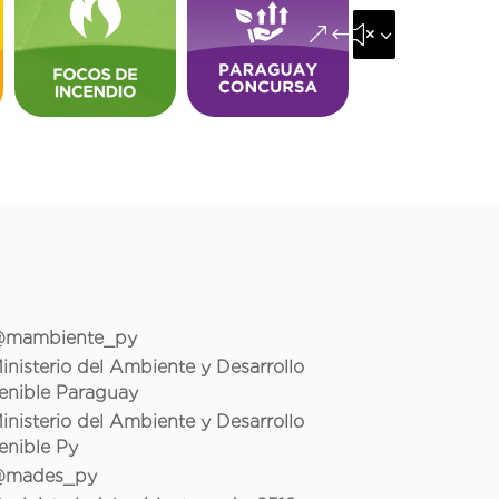
&#x35;
mambiente_py
inisterio del Ambiente y Desarrollo
enible Paraguay
inisterio del Ambiente y Desarrollo
enible Py
mades_py