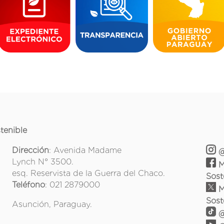
tenible
Dirección
: Avenida Madame
@
Lynch N° 3500.
M
esq. Reservista de la Guerra del Chaco.
Sost
Teléfono
: 021 2879000
M
Sost
Asunción, Paraguay.
@