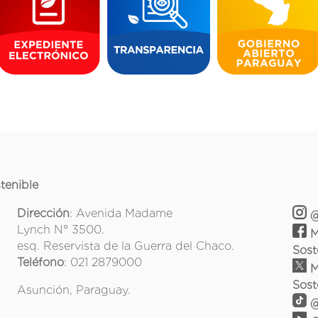
tenible
Dirección
: Avenida Madame
@
Lynch N° 3500.
M
esq. Reservista de la Guerra del Chaco.
Sost
Teléfono
: 021 2879000
M
Sost
Asunción, Paraguay.
@