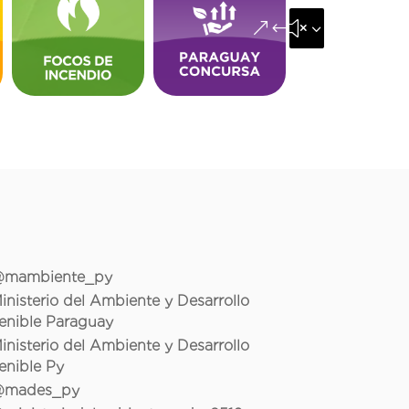
&#x35;
mambiente_py
inisterio del Ambiente y Desarrollo
enible Paraguay
inisterio del Ambiente y Desarrollo
enible Py
mades_py