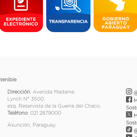
tenible
Dirección
: Avenida Madame
@
Lynch N° 3500.
M
esq. Reservista de la Guerra del Chaco.
Sost
Teléfono
: 021 2879000
M
Sost
Asunción, Paraguay.
@