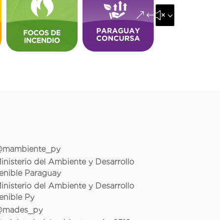
&#x35;
mambiente_py
inisterio del Ambiente y Desarrollo
enible Paraguay
inisterio del Ambiente y Desarrollo
enible Py
mades_py