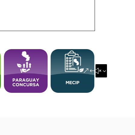
&#x35;