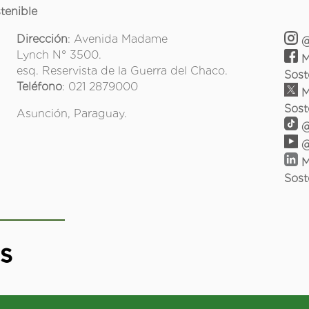
tenible
Dirección
: Avenida Madame
@
Lynch N° 3500.
M
esq. Reservista de la Guerra del Chaco.
Sost
Teléfono
: 021 2879000
M
Sost
Asunción, Paraguay.
@
@
M
Sost