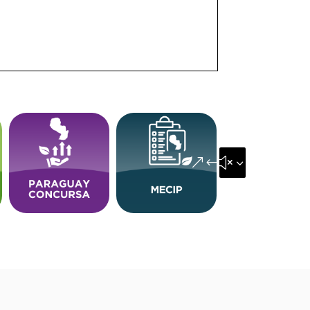
&#x35;