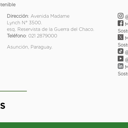
tenible
Dirección
: Avenida Madame
@
Lynch N° 3500.
M
esq. Reservista de la Guerra del Chaco.
Sost
Teléfono
: 021 2879000
M
Sost
Asunción, Paraguay.
@
@
M
Sost