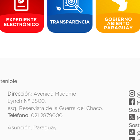
tenible
Dirección
: Avenida Madame
@
Lynch N° 3500.
M
esq. Reservista de la Guerra del Chaco.
Sost
Teléfono
: 021 2879000
M
Sost
Asunción, Paraguay.
@