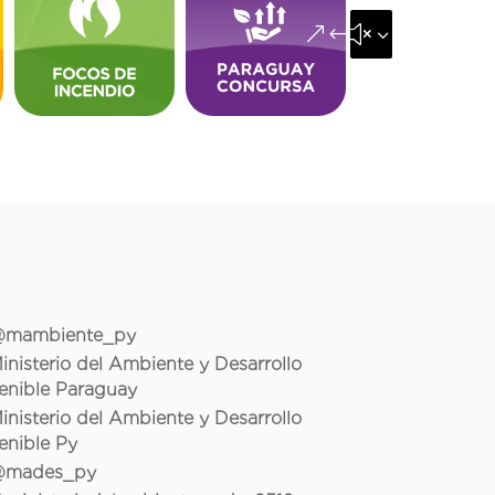
&#x35;
mambiente_py
inisterio del Ambiente y Desarrollo
enible Paraguay
inisterio del Ambiente y Desarrollo
enible Py
mades_py