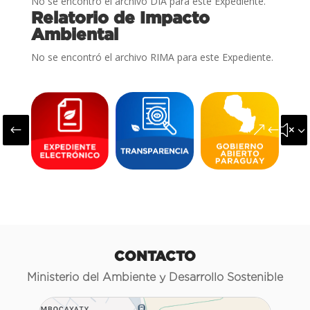
No se encontró el archivo DIA para este Expediente.
Relatorio de Impacto
Ambiental
No se encontró el archivo RIMA para este Expediente.
#
&#x3
CONTACTO
Ministerio del Ambiente y Desarrollo Sostenible