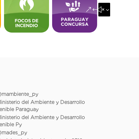
&#x35;
mambiente_py
inisterio del Ambiente y Desarrollo
enible Paraguay
inisterio del Ambiente y Desarrollo
enible Py
mades_py