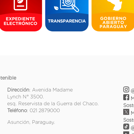
tenible
Dirección
: Avenida Madame
@
Lynch N° 3500.
M
esq. Reservista de la Guerra del Chaco.
Sost
Teléfono
: 021 2879000
M
Sost
Asunción, Paraguay.
@