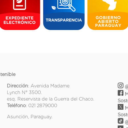
tenible
Dirección
: Avenida Madame
@
Lynch N° 3500.
M
esq. Reservista de la Guerra del Chaco.
Sost
Teléfono
: 021 2879000
M
Sost
Asunción, Paraguay.
@