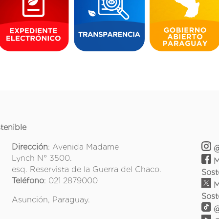
tenible
Dirección
: Avenida Madame
@
Lynch N° 3500.
M
esq. Reservista de la Guerra del Chaco.
Sost
Teléfono
: 021 2879000
M
Sost
Asunción, Paraguay.
@