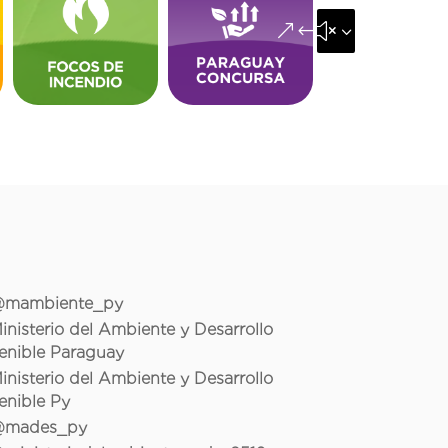
&#x35;
mambiente_py
inisterio del Ambiente y Desarrollo
enible Paraguay
inisterio del Ambiente y Desarrollo
enible Py
mades_py