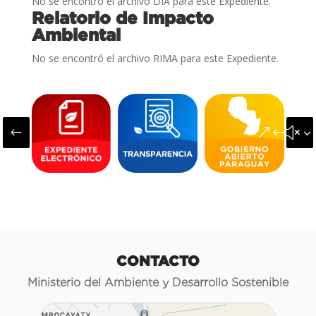
No se encontró el archivo DIA para este Expediente.
Relatorio de Impacto
Ambiental
No se encontró el archivo RIMA para este Expediente.
#
&#x3
CONTACTO
Ministerio del Ambiente y Desarrollo Sostenible