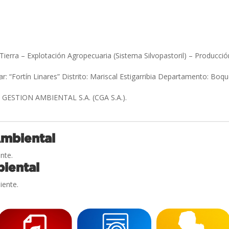
 Tierra – Explotación Agropecuaria (Sistema Silvopastoril) – Producc
r: “Fortín Linares” Distrito: Mariscal Estigarribia Departamento: Bo
ESTION AMBIENTAL S.A. (CGA S.A.).
Ambiental
nte.
iental
iente.