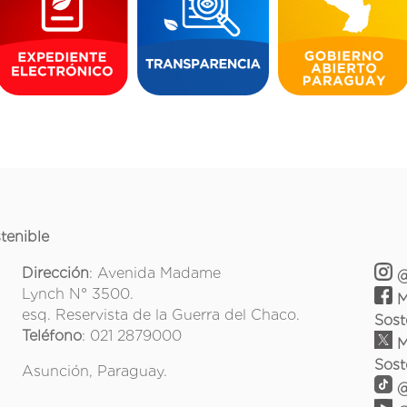
tenible
Dirección
: Avenida Madame
@
Lynch N° 3500.
M
esq. Reservista de la Guerra del Chaco.
Sost
Teléfono
: 021 2879000
M
Sost
Asunción, Paraguay.
@