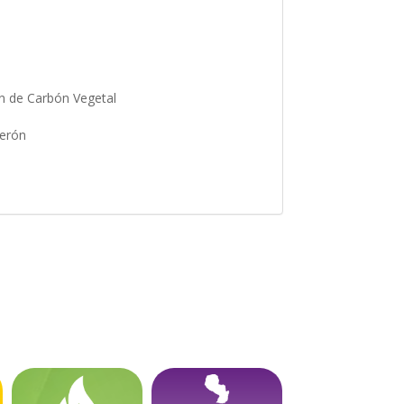
ión de Carbón Vegetal
querón