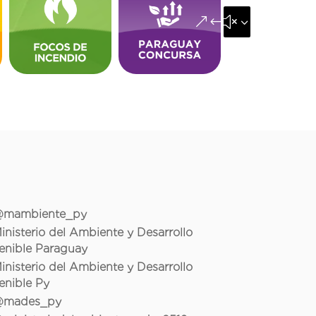
&#x35;
mambiente_py
inisterio del Ambiente y Desarrollo
enible Paraguay
inisterio del Ambiente y Desarrollo
enible Py
mades_py