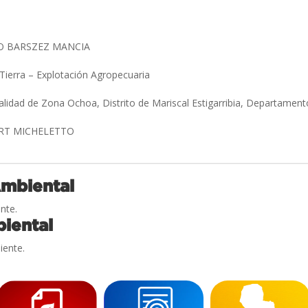
O BARSZEZ MANCIA
 Tierra – Explotación Agropecuaria
alidad de Zona Ochoa, Distrito de Mariscal Estigarribia, Departame
RT MICHELETTO
Ambiental
nte.
iental
iente.