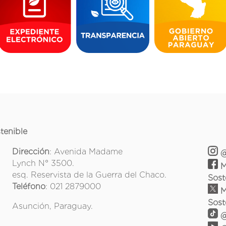
tenible
Dirección
: Avenida Madame
@
Lynch N° 3500.
M
esq. Reservista de la Guerra del Chaco.
Sost
Teléfono
: 021 2879000
M
Sost
Asunción, Paraguay.
@