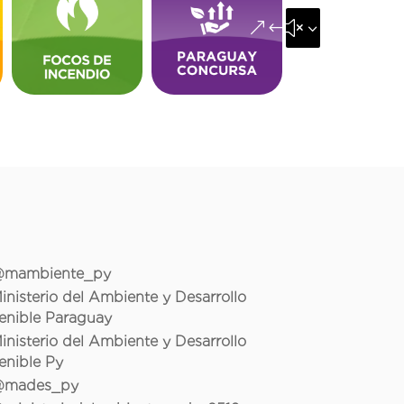
&#x35;
mambiente_py
inisterio del Ambiente y Desarrollo
enible Paraguay
inisterio del Ambiente y Desarrollo
enible Py
mades_py