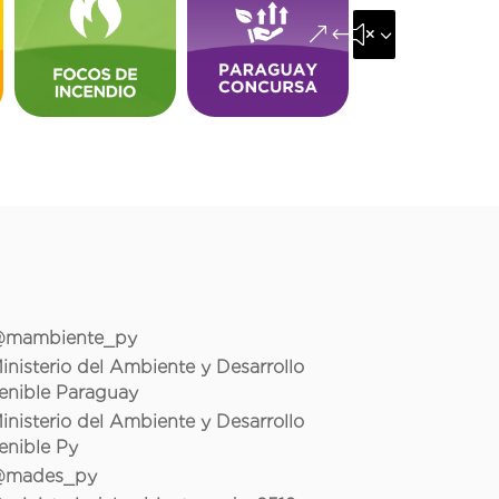
&#x35;
mambiente_py
inisterio del Ambiente y Desarrollo
enible Paraguay
inisterio del Ambiente y Desarrollo
enible Py
mades_py