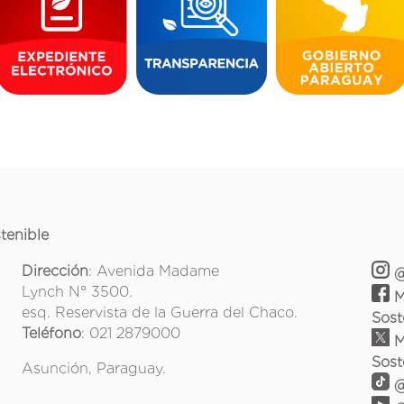
tenible
Dirección
: Avenida Madame
@
Lynch N° 3500.
M
esq. Reservista de la Guerra del Chaco.
Sost
Teléfono
: 021 2879000
M
Sost
Asunción, Paraguay.
@