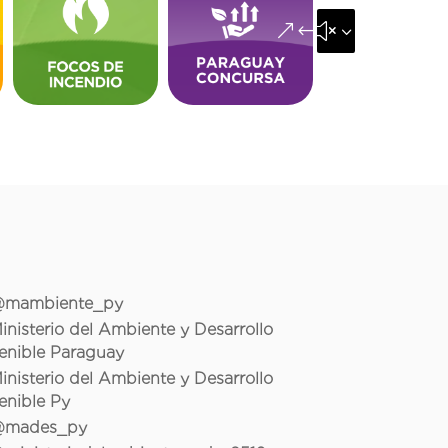
&#x35;
mambiente_py
inisterio del Ambiente y Desarrollo
enible Paraguay
inisterio del Ambiente y Desarrollo
enible Py
mades_py