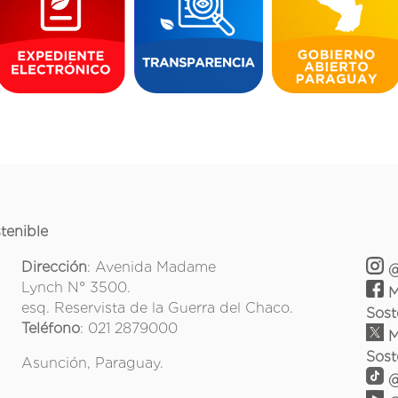
tenible
Dirección
: Avenida Madame
@
Lynch N° 3500.
M
esq. Reservista de la Guerra del Chaco.
Sost
Teléfono
: 021 2879000
M
Sost
Asunción, Paraguay.
@