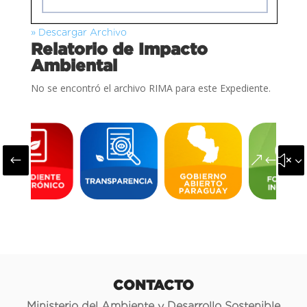
» Descargar Archivo
Relatorio de Impacto
Ambiental
No se encontró el archivo RIMA para este Expediente.
#
&#x3
CONTACTO
Ministerio del Ambiente y Desarrollo Sostenible