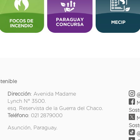
tenible
Dirección
: Avenida Madame
@
Lynch N° 3500.
M
esq. Reservista de la Guerra del Chaco.
Sost
Teléfono
: 021 2879000
M
Sost
Asunción, Paraguay.
@