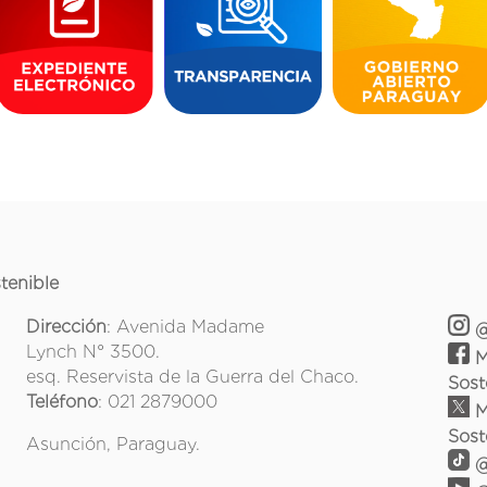
tenible
Dirección
: Avenida Madame
@
Lynch N° 3500.
M
esq. Reservista de la Guerra del Chaco.
Sost
Teléfono
: 021 2879000
M
Sost
Asunción, Paraguay.
@