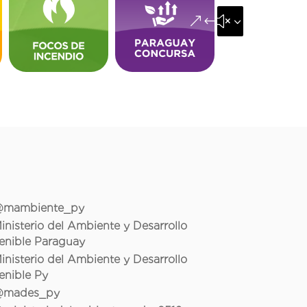
&#x35;
mambiente_py
inisterio del Ambiente y Desarrollo
enible Paraguay
inisterio del Ambiente y Desarrollo
enible Py
mades_py