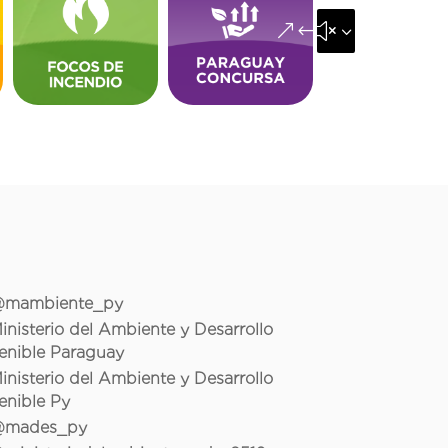
&#x35;
mambiente_py
inisterio del Ambiente y Desarrollo
enible Paraguay
inisterio del Ambiente y Desarrollo
enible Py
mades_py