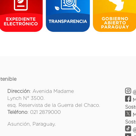
tenible
Dirección
: Avenida Madame
@
Lynch N° 3500.
M
esq. Reservista de la Guerra del Chaco.
Sost
Teléfono
: 021 2879000
M
Sost
Asunción, Paraguay.
@