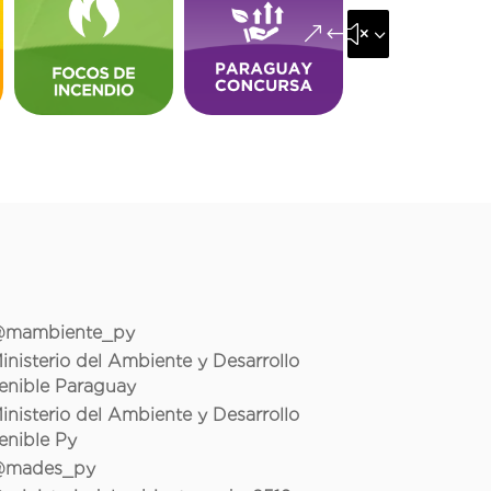
&#x35;
mambiente_py
inisterio del Ambiente y Desarrollo
enible Paraguay
inisterio del Ambiente y Desarrollo
enible Py
mades_py