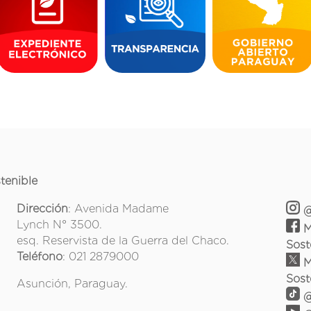
tenible
Dirección
: Avenida Madame
@
Lynch N° 3500.
M
esq. Reservista de la Guerra del Chaco.
Sost
Teléfono
: 021 2879000
M
Sost
Asunción, Paraguay.
@