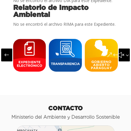
No se encontró el archivo DIA para este Expediente.
Relatorio de Impacto
Ambiental
No se encontró el archivo RIMA para este Expediente.
#
&#x3
CONTACTO
Ministerio del Ambiente y Desarrollo Sostenible