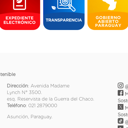
tenible
Dirección
: Avenida Madame
@
Lynch N° 3500.
M
esq. Reservista de la Guerra del Chaco.
Sost
Teléfono
: 021 2879000
M
Sost
Asunción, Paraguay.
@