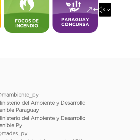
&#x35;
mambiente_py
inisterio del Ambiente y Desarrollo
enible Paraguay
inisterio del Ambiente y Desarrollo
enible Py
mades_py